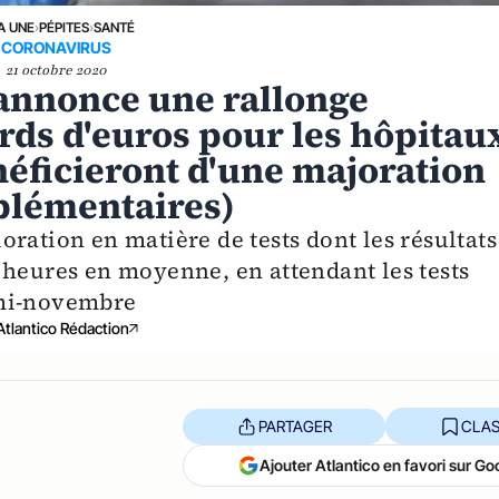
A UNE
›
PÉPITES
›
SANTÉ
CORONAVIRUS
21 octobre 2020
 annonce une rallonge
ards d'euros pour les hôpitau
énéficieront d'une majoration
plémentaires)
ration en matière de tests dont les résultats
 heures en moyenne, en attendant les tests
 mi-novembre
Atlantico Rédaction
PARTAGER
CLAS
Ajouter Atlantico en favori sur Go