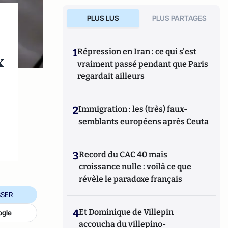
PLUS LUS
PLUS PARTAGES
1
Répression en Iran : ce qui s'est
x
vraiment passé pendant que Paris
regardait ailleurs
2
Immigration : les (très) faux-
semblants européens après Ceuta
3
Record du CAC 40 mais
croissance nulle : voilà ce que
révèle le paradoxe français
SER
4
Et Dominique de Villepin
ogle
accoucha du villepino-