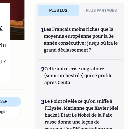
PLUS LUS
PLUS PARTAGES
x
1
Les Français moins riches que la
moyenne européenne pour la 3e
année consécutive : jusqu'où ira le
 du
grand déclassement ?
our
2
Cette autre crise migratoire
(semi-orchestrée) qui se profile
après Ceuta
3
Le Point révèle ce qu'on sniffe à
SER
l'Elysée, Marianne que Xavier Niel
ogle
hacke l'Etat; Le Nobel de la Paix
russe donne une leçon de
courage, l'ex PM australien une