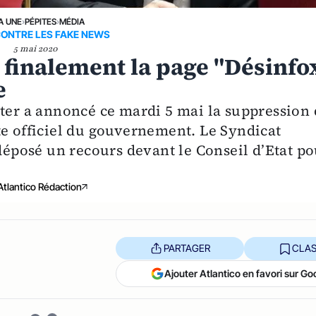
A UNE
›
PÉPITES
›
MÉDIA
CONTRE LES FAKE NEWS
5 mai 2020
 finalement la page "Désinfo
e
ster a annoncé ce mardi 5 mai la suppression
te officiel du gouvernement. Le Syndicat
 déposé un recours devant le Conseil d’Etat p
Atlantico Rédaction
PARTAGER
CLAS
Ajouter Atlantico en favori sur Go