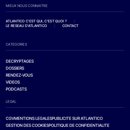
MIEUX NOUS CONNAITRE
ATLANTICO C'EST QUI, C'EST QUOI ?
/
LE RESEAU D'ATLANTICO
/
CONTACT
CATEGORIES
DECRYPTAGES
DOSSIERS
RENDEZ-VOUS
VIDEOS
PODCASTS
LEGAL
CGV
MENTIONS LEGALES
PUBLICITE SUR ATLANTICO
GESTION DES COOKIES
POLITIQUE DE CONFIDENTIALITE