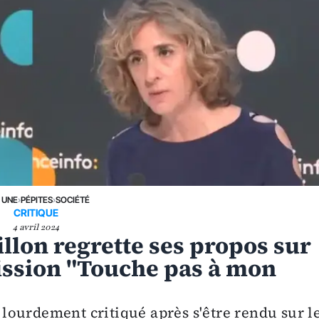
 UNE
›
PÉPITES
›
SOCIÉTÉ
CRITIQUE
4 avril 2024
llon regrette ses propos sur
ission "Touche pas à mon
t lourdement critiqué après s'être rendu sur l