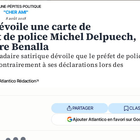
 UNE
›
PÉPITES
›
POLITIQUE
"CHER AMI"
8 août 2018
évoile une carte de
 de police Michel Delpuech,
re Benalla
daire satirique dévoile que le préfet de poli
ontrairement à ses déclarations lors des
Atlantico Rédaction
PARTAGER
CLAS
Ajouter Atlantico en favori sur Go