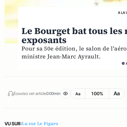
A LA 
Le Bourget bat tous les
exposants
Pour sa 50e édition, le salon de l'aé
ministre Jean-Marc Ayrault.
Aa
100%
Écoutez cet article
0:00min
Aa
Lu sur Le Figaro
VU SUR: