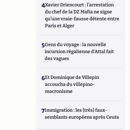
4
Xavier Driencourt : l’arrestation
du chef de la DZ Mafia ne signe
qu’une vraie-fausse détente entre
Paris et Alger
5
Gens du voyage : la nouvelle
incursion régalienne d'Attal fait
des vagues
6
Et Dominique de Villepin
accoucha du villepino-
macronisme
7
Immigration : les (très) faux-
semblants européens après Ceuta