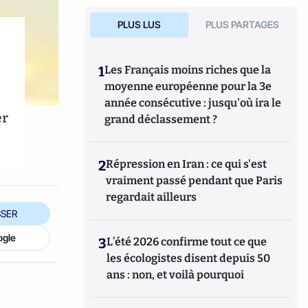
PLUS LUS
PLUS PARTAGES
1
Les Français moins riches que la
moyenne européenne pour la 3e
année consécutive : jusqu'où ira le
er
grand déclassement ?
2
Répression en Iran : ce qui s'est
vraiment passé pendant que Paris
regardait ailleurs
SER
ogle
3
L’été 2026 confirme tout ce que
les écologistes disent depuis 50
ans : non, et voilà pourquoi