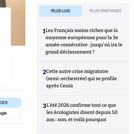
PLUS LUS
PLUS PARTAGES
1
Les Français moins riches que la
moyenne européenne pour la 3e
année consécutive : jusqu'où ira le
grand déclassement ?
2
Cette autre crise migratoire
(semi-orchestrée) qui se profile
après Ceuta
SER
3
L’été 2026 confirme tout ce que
les écologistes disent depuis 50
ogle
ans : non, et voilà pourquoi