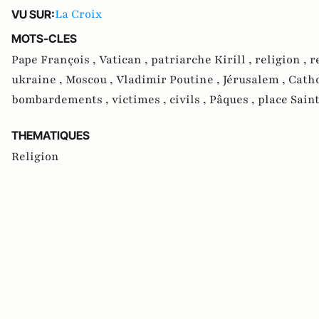
La Croix
VU SUR:
MOTS-CLES
Pape François ,
Vatican ,
patriarche Kirill ,
religion ,
r
ukraine ,
Moscou ,
Vladimir Poutine ,
Jérusalem ,
Catho
bombardements ,
victimes ,
civils ,
Pâques ,
place Sain
THEMATIQUES
Religion