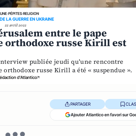
 UNE
›
PÉPITES
›
RELIGION
DE LA GUERRE EN UKRAINE
22 avril 2022
érusalem entre le pape
e orthodoxe russe Kirill est
interview publiée jeudi qu'une rencontre
 orthodoxe russe Kirill a été « suspendue ».
édaction d'Atlantico
PARTAGER
CLAS
Ajouter Atlantico en favori sur Go