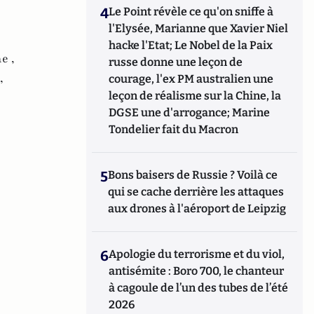
4
Le Point révèle ce qu'on sniffe à
l'Elysée, Marianne que Xavier Niel
hacke l'Etat; Le Nobel de la Paix
e ,
russe donne une leçon de
,
courage, l'ex PM australien une
leçon de réalisme sur la Chine, la
DGSE une d'arrogance; Marine
Tondelier fait du Macron
5
Bons baisers de Russie ? Voilà ce
qui se cache derrière les attaques
aux drones à l'aéroport de Leipzig
6
Apologie du terrorisme et du viol,
antisémite : Boro 700, le chanteur
à cagoule de l’un des tubes de l’été
2026