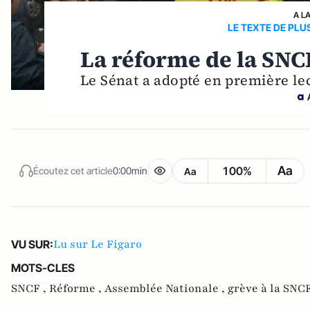
A L
LE TEXTE DE PLU
La réforme de la SNC
Le Sénat a adopté en première lec
Aa
100%
Écoutez cet article
0:00min
Aa
Lu sur Le Figaro
VU SUR:
MOTS-CLES
SNCF ,
Réforme ,
Assemblée Nationale ,
grève à la SNC