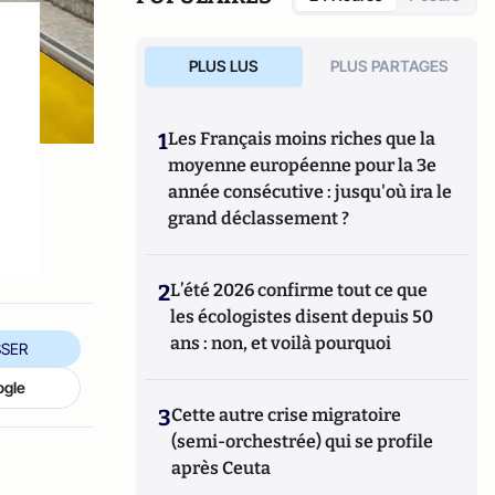
PLUS LUS
PLUS PARTAGES
1
Les Français moins riches que la
moyenne européenne pour la 3e
année consécutive : jusqu'où ira le
grand déclassement ?
2
L’été 2026 confirme tout ce que
les écologistes disent depuis 50
ans : non, et voilà pourquoi
SER
ogle
3
Cette autre crise migratoire
(semi-orchestrée) qui se profile
après Ceuta