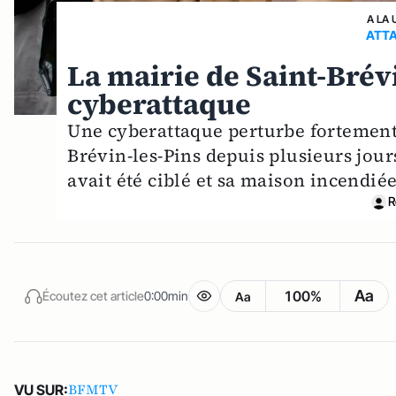
A LA 
ATTA
La mairie de Saint-Brév
cyberattaque
Une cyberattaque perturbe fortement 
Brévin-les-Pins depuis plusieurs jou
avait été ciblé et sa maison incendiée
R
Aa
100%
Écoutez cet article
0:00min
Aa
BFMTV
VU SUR: