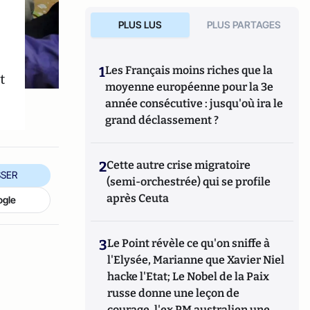
PLUS LUS
PLUS PARTAGES
1
Les Français moins riches que la
t
moyenne européenne pour la 3e
année consécutive : jusqu'où ira le
grand déclassement ?
2
Cette autre crise migratoire
SER
(semi-orchestrée) qui se profile
après Ceuta
ogle
3
Le Point révèle ce qu'on sniffe à
l'Elysée, Marianne que Xavier Niel
hacke l'Etat; Le Nobel de la Paix
russe donne une leçon de
courage, l'ex PM australien une