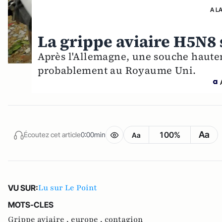
A L
La grippe aviaire H5N8 
Après l'Allemagne, une souche haute
probablement au Royaume Uni.
Aa
100%
Écoutez cet article
0:00min
Aa
Lu sur Le Point
VU SUR:
MOTS-CLES
Grippe aviaire ,
europe ,
contagion