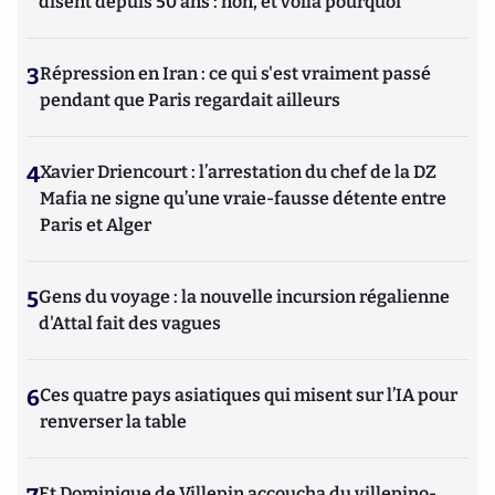
disent depuis 50 ans : non, et voilà pourquoi
3
Répression en Iran : ce qui s'est vraiment passé
pendant que Paris regardait ailleurs
4
Xavier Driencourt : l’arrestation du chef de la DZ
Mafia ne signe qu’une vraie-fausse détente entre
Paris et Alger
5
Gens du voyage : la nouvelle incursion régalienne
d'Attal fait des vagues
6
Ces quatre pays asiatiques qui misent sur l’IA pour
renverser la table
Et Dominique de Villepin accoucha du villepino-