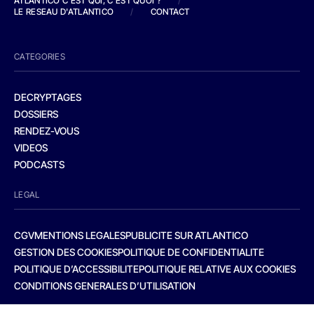
ATLANTICO C'EST QUI, C'EST QUOI ?
/
LE RESEAU D'ATLANTICO
/
CONTACT
CATEGORIES
DECRYPTAGES
DOSSIERS
RENDEZ-VOUS
VIDEOS
PODCASTS
LEGAL
CGV
MENTIONS LEGALES
PUBLICITE SUR ATLANTICO
GESTION DES COOKIES
POLITIQUE DE CONFIDENTIALITE
POLITIQUE D’ACCESSIBILITE
POLITIQUE RELATIVE AUX COOKIES
CONDITIONS GENERALES D’UTILISATION