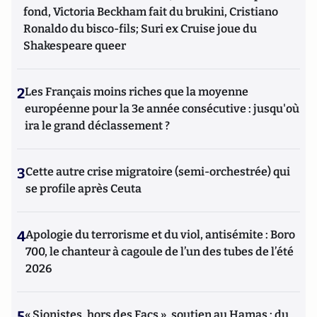
fond, Victoria Beckham fait du brukini, Cristiano
Ronaldo du bisco-fils; Suri ex Cruise joue du
Shakespeare queer
2
Les Français moins riches que la moyenne
européenne pour la 3e année consécutive : jusqu'où
ira le grand déclassement ?
3
Cette autre crise migratoire (semi-orchestrée) qui
se profile après Ceuta
4
Apologie du terrorisme et du viol, antisémite : Boro
700, le chanteur à cagoule de l’un des tubes de l’été
2026
5
« Sionistes, hors des Facs », soutien au Hamas : du