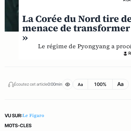
La Corée du Nord tire de
menace de transformer l
»
Le régime de Pyongyang a procéd
R
Aa
100%
Écoutez cet article
0:00min
Aa
Le Figaro
VU SUR:
MOTS-CLES