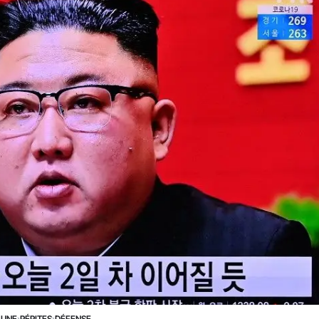
 UNE
›
PÉPITES
›
DÉFENSE