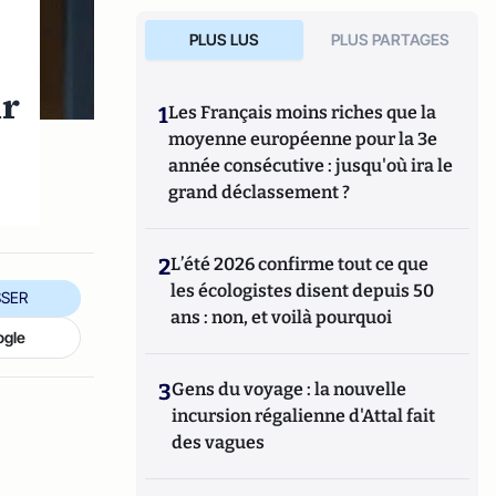
PLUS LUS
PLUS PARTAGES
ir
1
Les Français moins riches que la
moyenne européenne pour la 3e
année consécutive : jusqu'où ira le
grand déclassement ?
2
L’été 2026 confirme tout ce que
les écologistes disent depuis 50
SER
ans : non, et voilà pourquoi
ogle
3
Gens du voyage : la nouvelle
incursion régalienne d'Attal fait
des vagues