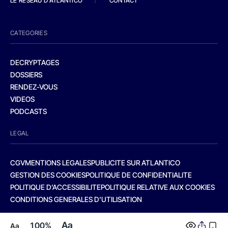
LE RESEAU D'ATLANTICO
/
CONTACT
CATEGORIES
DECRYPTAGES
DOSSIERS
RENDEZ-VOUS
VIDEOS
PODCASTS
LEGAL
CGV
MENTIONS LEGALES
PUBLICITE SUR ATLANTICO
GESTION DES COOKIES
POLITIQUE DE CONFIDENTIALITE
POLITIQUE D’ACCESSIBILITE
POLITIQUE RELATIVE AUX COOKIES
CONDITIONS GENERALES D’UTILISATION
Aa
100%
Aa