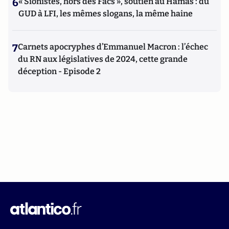
6
« Sionistes, hors des Facs », soutien au Hamas : du
GUD à LFI, les mêmes slogans, la même haine
7
Carnets apocryphes d’Emmanuel Macron : l’échec
du RN aux législatives de 2024, cette grande
déception - Episode 2