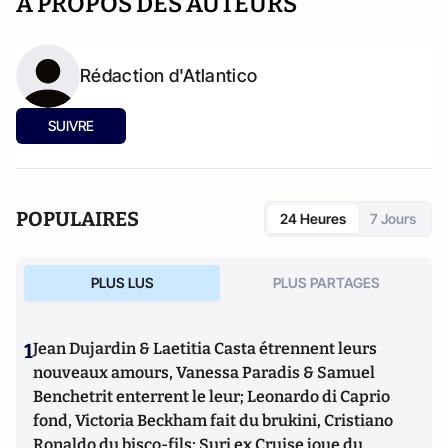
A PROPOS DES AUTEURS
Rédaction d'Atlantico
SUIVRE
POPULAIRES
24 Heures
7 Jours
PLUS LUS
PLUS PARTAGES
1
Jean Dujardin & Laetitia Casta étrennent leurs
nouveaux amours, Vanessa Paradis & Samuel
Benchetrit enterrent le leur; Leonardo di Caprio
fond, Victoria Beckham fait du brukini, Cristiano
Ronaldo du bisco-fils; Suri ex Cruise joue du