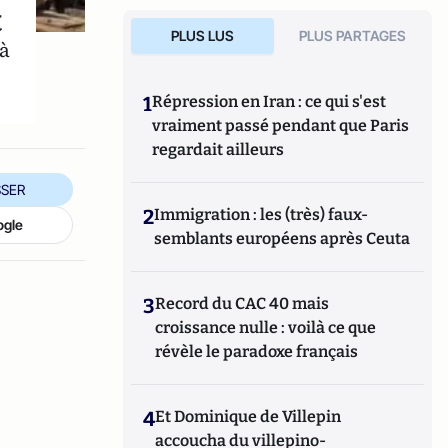
t
PLUS LUS
PLUS PARTAGES
 à
1
Répression en Iran : ce qui s'est
vraiment passé pendant que Paris
regardait ailleurs
SER
2
Immigration : les (très) faux-
ogle
semblants européens après Ceuta
3
Record du CAC 40 mais
croissance nulle : voilà ce que
révèle le paradoxe français
4
Et Dominique de Villepin
accoucha du villepino-