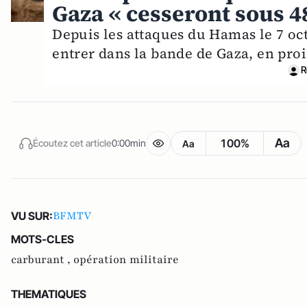
Gaza « cesseront sous 4
Depuis les attaques du Hamas le 7 oct
entrer dans la bande de Gaza, en pro
R
Aa
100%
Écoutez cet article
0:00min
Aa
BFMTV
VU SUR:
MOTS-CLES
carburant ,
opération militaire
THEMATIQUES