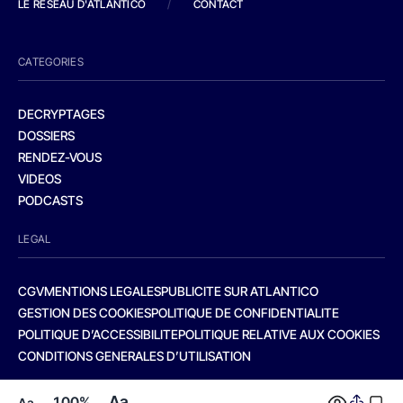
LE RESEAU D'ATLANTICO
/
CONTACT
CATEGORIES
DECRYPTAGES
DOSSIERS
RENDEZ-VOUS
VIDEOS
PODCASTS
LEGAL
CGV
MENTIONS LEGALES
PUBLICITE SUR ATLANTICO
GESTION DES COOKIES
POLITIQUE DE CONFIDENTIALITE
POLITIQUE D’ACCESSIBILITE
POLITIQUE RELATIVE AUX COOKIES
CONDITIONS GENERALES D’UTILISATION
Aa
100%
Aa