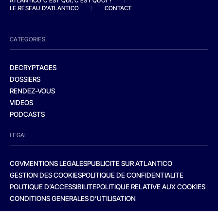
ATLANTICO C'EST QUI, C'EST QUOI ?
/
LE RESEAU D'ATLANTICO
/
CONTACT
CATEGORIES
DECRYPTAGES
DOSSIERS
RENDEZ-VOUS
VIDEOS
PODCASTS
LEGAL
CGV
MENTIONS LEGALES
PUBLICITE SUR ATLANTICO
GESTION DES COOKIES
POLITIQUE DE CONFIDENTIALITE
POLITIQUE D’ACCESSIBILITE
POLITIQUE RELATIVE AUX COOKIES
CONDITIONS GENERALES D’UTILISATION