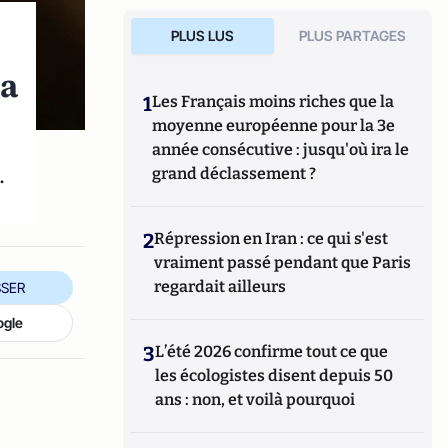
PLUS LUS
PLUS PARTAGES
la
1
Les Français moins riches que la
moyenne européenne pour la 3e
année consécutive : jusqu'où ira le
.
grand déclassement ?
2
Répression en Iran : ce qui s'est
vraiment passé pendant que Paris
regardait ailleurs
SER
ogle
3
L’été 2026 confirme tout ce que
les écologistes disent depuis 50
ans : non, et voilà pourquoi