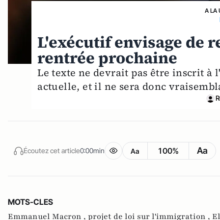
A LA
L'exécutif envisage de r
rentrée prochaine
Le texte ne devrait pas être inscrit à
actuelle, et il ne sera donc vraisemb
R
Aa
100%
Écoutez cet article
0:00min
Aa
MOTS-CLES
Emmanuel Macron ,
projet de loi sur l'immigration ,
E