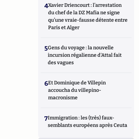
4
Xavier Driencourt : l’arrestation
du chef de la DZ Mafia ne signe
qu’une vraie-fausse détente entre
Paris et Alger
5
Gens du voyage : la nouvelle
incursion régalienne d'Attal fait
des vagues
6
Et Dominique de Villepin
accoucha du villepino-
macronisme
7
Immigration : les (très) faux-
semblants européens après Ceuta