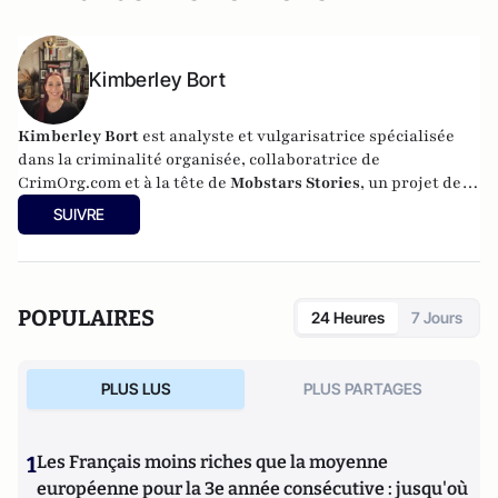
Kimberley Bort
Kimberley Bort
est analyste et vulgarisatrice spécialisée
dans la criminalité organisée, collaboratrice de
CrimOrg.com et à la tête de
Mobstars Stories
, un projet de
contenus sur les réseaux sociaux qui explore les
SUIVRE
dynamiques du crime organisé et ses représentations.
POPULAIRES
24 Heures
7 Jours
PLUS LUS
PLUS PARTAGES
1
Les Français moins riches que la moyenne
européenne pour la 3e année consécutive : jusqu'où