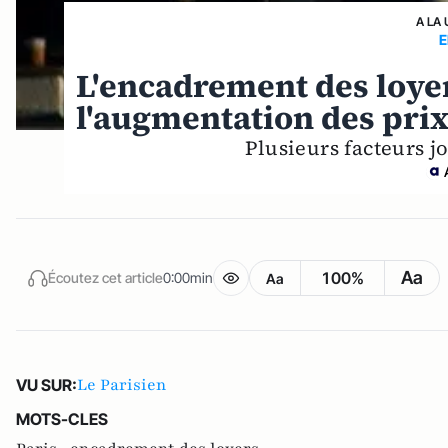
A LA 
E
L'encadrement des loyers
l'augmentation des pri
Plusieurs facteurs j
Aa
100%
Écoutez cet article
0:00min
Aa
Le Parisien
VU SUR:
MOTS-CLES