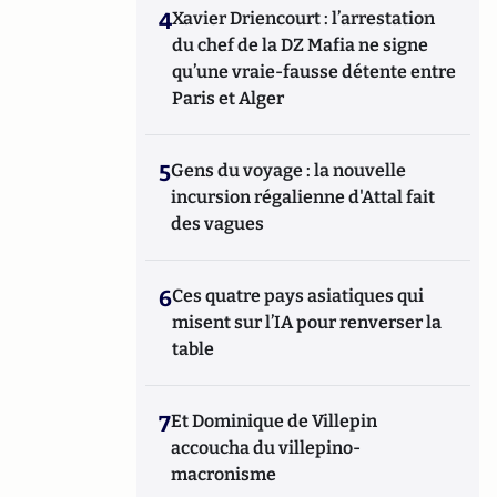
4
Xavier Driencourt : l’arrestation
du chef de la DZ Mafia ne signe
qu’une vraie-fausse détente entre
Paris et Alger
5
Gens du voyage : la nouvelle
incursion régalienne d'Attal fait
des vagues
6
Ces quatre pays asiatiques qui
misent sur l’IA pour renverser la
table
7
Et Dominique de Villepin
accoucha du villepino-
macronisme