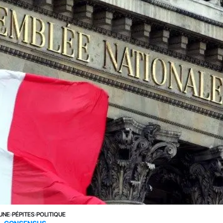
 UNE
›
PÉPITES
›
POLITIQUE