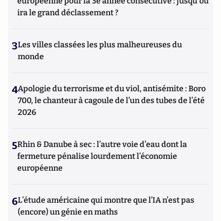
européenne pour la 3e année consécutive : jusqu'où
ira le grand déclassement ?
3
Les villes classées les plus malheureuses du
monde
4
Apologie du terrorisme et du viol, antisémite : Boro
700, le chanteur à cagoule de l’un des tubes de l’été
2026
5
Rhin & Danube à sec : l’autre voie d’eau dont la
fermeture pénalise lourdement l’économie
européenne
6
L’étude américaine qui montre que l’IA n’est pas
(encore) un génie en maths