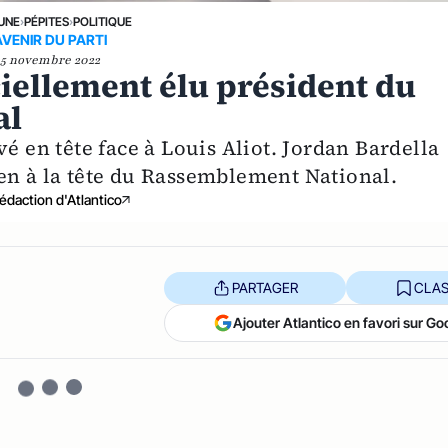
 UNE
›
PÉPITES
›
POLITIQUE
AVENIR DU PARTI
5 novembre 2022
ciellement élu président du
al
é en tête face à Louis Aliot. Jordan Bardella
en à la tête du Rassemblement National.
édaction d'Atlantico
PARTAGER
CLAS
Ajouter Atlantico en favori sur Go