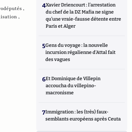
4
Xavier Driencourt : l’arrestation
odéputés ,
du chef de la DZ Mafia ne signe
isation ,
qu’une vraie-fausse détente entre
Paris et Alger
5
Gens du voyage : la nouvelle
incursion régalienne d'Attal fait
des vagues
6
Et Dominique de Villepin
accoucha du villepino-
macronisme
7
Immigration : les (très) faux-
semblants européens après Ceuta