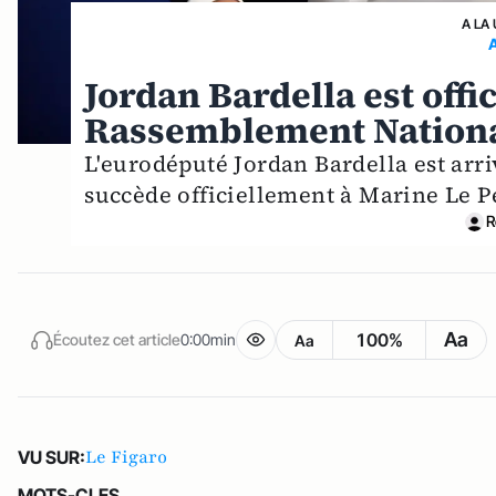
A LA
Jordan Bardella est offi
Rassemblement Nation
L'eurodéputé Jordan Bardella est arriv
succède officiellement à Marine Le P
R
Aa
100%
Écoutez cet article
0:00min
Aa
Le Figaro
VU SUR:
MOTS-CLES