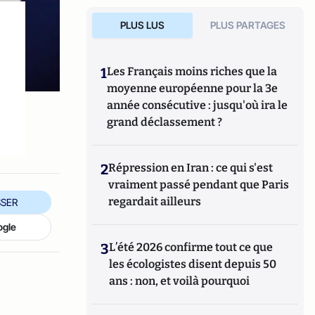
PLUS LUS
PLUS PARTAGES
1
Les Français moins riches que la
moyenne européenne pour la 3e
année consécutive : jusqu'où ira le
grand déclassement ?
2
Répression en Iran : ce qui s'est
vraiment passé pendant que Paris
regardait ailleurs
SER
ogle
3
L’été 2026 confirme tout ce que
les écologistes disent depuis 50
ans : non, et voilà pourquoi