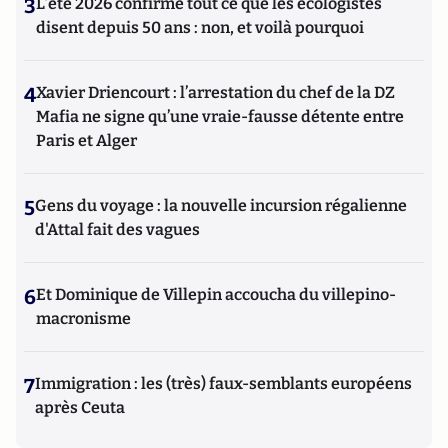
3
L’été 2026 confirme tout ce que les écologistes
disent depuis 50 ans : non, et voilà pourquoi
4
Xavier Driencourt : l’arrestation du chef de la DZ
Mafia ne signe qu’une vraie-fausse détente entre
Paris et Alger
5
Gens du voyage : la nouvelle incursion régalienne
d'Attal fait des vagues
6
Et Dominique de Villepin accoucha du villepino-
macronisme
7
Immigration : les (très) faux-semblants européens
après Ceuta