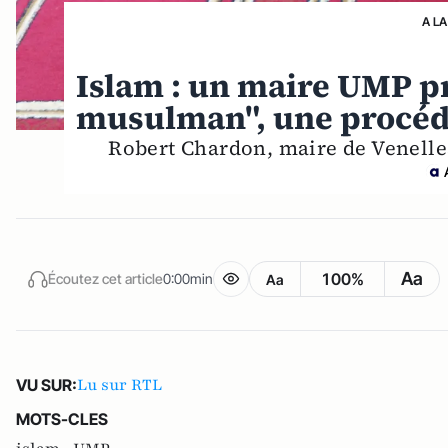
A LA
Islam : un maire UMP pr
musulman", une procédu
Robert Chardon, maire de Venelles
Aa
100%
Écoutez cet article
0:00min
Aa
Lu sur RTL
VU SUR:
MOTS-CLES