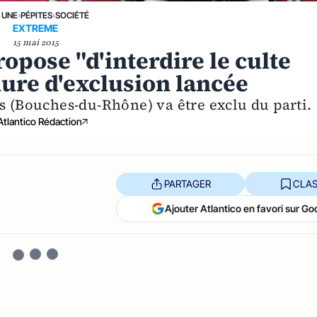
 UNE
›
PÉPITES
›
SOCIÉTÉ
EXTREME
15 mai 2015
opose "d'interdire le culte
re d'exclusion lancée
 (Bouches-du-Rhône) va être exclu du parti.
Atlantico Rédaction
PARTAGER
CLAS
Ajouter Atlantico en favori sur Go