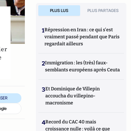
PLUS LUS
PLUS PARTAGES
é
1
Répression en Iran : ce qui s'est
vraiment passé pendant que Paris
regardait ailleurs
ier
e
2
Immigration : les (très) faux-
semblants européens après Ceuta
3
Et Dominique de Villepin
accoucha du villepino-
SER
macronisme
ogle
4
Record du CAC 40 mais
croissance nulle : voilà ce que