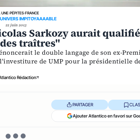
A UNE
›
PÉPITES
›
FRANCE
 UNIVERS IMPITOYAAAABLE
22 juin 2013
icolas Sarkozy aurait qualifi
des traîtres"
énoncerait le double langage de son ex-Prem
 l'investiture de UMP pour la présidentielle d
Atlantico Rédaction
PARTAGER
CLAS
Ajouter Atlantico en favori sur Go