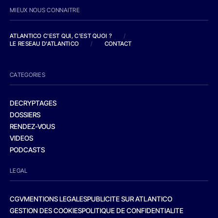
MIEUX NOUS CONNAITRE
ATLANTICO C'EST QUI, C'EST QUOI ?
/
LE RESEAU D'ATLANTICO
/
CONTACT
CATEGORIES
DECRYPTAGES
DOSSIERS
RENDEZ-VOUS
VIDEOS
PODCASTS
LEGAL
CGV
MENTIONS LEGALES
PUBLICITE SUR ATLANTICO
GESTION DES COOKIES
POLITIQUE DE CONFIDENTIALITE