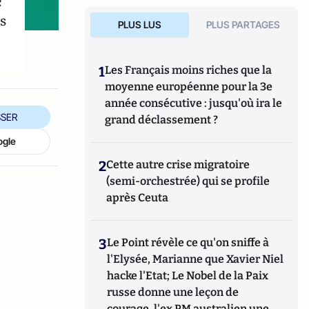
e
s
PLUS LUS
PLUS PARTAGES
1
Les Français moins riches que la
moyenne européenne pour la 3e
année consécutive : jusqu'où ira le
SER
grand déclassement ?
ogle
2
Cette autre crise migratoire
(semi-orchestrée) qui se profile
après Ceuta
3
Le Point révèle ce qu'on sniffe à
l'Elysée, Marianne que Xavier Niel
hacke l'Etat; Le Nobel de la Paix
russe donne une leçon de
courage, l'ex PM australien une