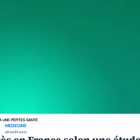
A UNE
›
PÉPITES
›
SANTÉ
MEDECINE
28 août 2012