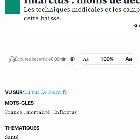
Infarctus : moins de dé
Les techniques médicales et les cam
cette baisse.
Aa
100%
Écoutez cet article
0:00min
Aa
Lu sur Le Point.fr
VU SUR:
MOTS-CLES
France ,
mortalité ,
Infarctus
THEMATIQUES
Santé