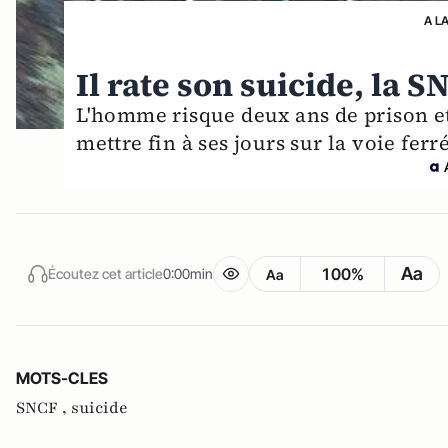
A L
Il rate son suicide, la S
L'homme risque deux ans de prison et
mettre fin à ses jours sur la voie fer
Aa
100%
Écoutez cet article
0:00min
Aa
MOTS-CLES
SNCF ,
suicide