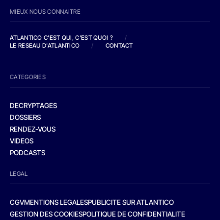
MIEUX NOUS CONNAITRE
ATLANTICO C'EST QUI, C'EST QUOI ?
/
LE RESEAU D'ATLANTICO
/
CONTACT
CATEGORIES
DECRYPTAGES
DOSSIERS
RENDEZ-VOUS
VIDEOS
PODCASTS
LEGAL
CGV
MENTIONS LEGALES
PUBLICITE SUR ATLANTICO
GESTION DES COOKIES
POLITIQUE DE CONFIDENTIALITE