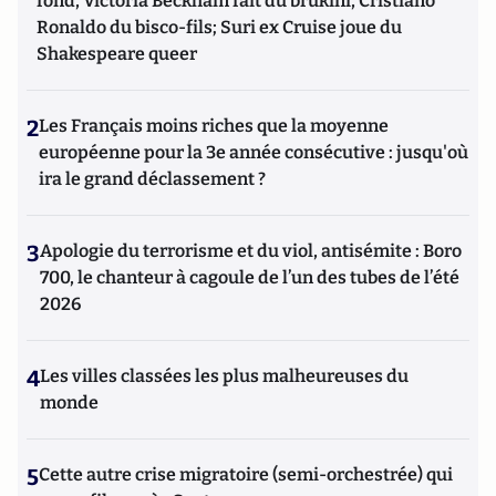
fond, Victoria Beckham fait du brukini, Cristiano
Ronaldo du bisco-fils; Suri ex Cruise joue du
Shakespeare queer
2
Les Français moins riches que la moyenne
européenne pour la 3e année consécutive : jusqu'où
ira le grand déclassement ?
3
Apologie du terrorisme et du viol, antisémite : Boro
700, le chanteur à cagoule de l’un des tubes de l’été
2026
4
Les villes classées les plus malheureuses du
monde
5
Cette autre crise migratoire (semi-orchestrée) qui