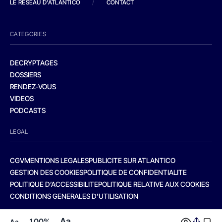
LE RESEAU D'ATLANTICO
/
CONTACT
CATEGORIES
DECRYPTAGES
DOSSIERS
RENDEZ-VOUS
VIDEOS
PODCASTS
LEGAL
CGV
MENTIONS LEGALES
PUBLICITE SUR ATLANTICO
GESTION DES COOKIES
POLITIQUE DE CONFIDENTIALITE
POLITIQUE D’ACCESSIBILITE
POLITIQUE RELATIVE AUX COOKIES
CONDITIONS GENERALES D’UTILISATION
Aa
100%
Aa