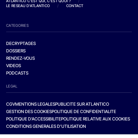
ATLANTICO C'EST QUI, C'EST QUOI ?
/
LE RESEAU D'ATLANTICO
/
CONTACT
CATEGORIES
DECRYPTAGES
DOSSIERS
RENDEZ-VOUS
VIDEOS
PODCASTS
LEGAL
CGV
MENTIONS LEGALES
PUBLICITE SUR ATLANTICO
GESTION DES COOKIES
POLITIQUE DE CONFIDENTIALITE
POLITIQUE D’ACCESSIBILITE
POLITIQUE RELATIVE AUX COOKIES
CONDITIONS GENERALES D’UTILISATION