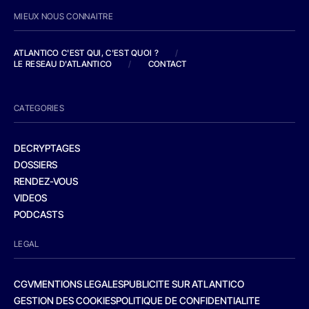
MIEUX NOUS CONNAITRE
ATLANTICO C'EST QUI, C'EST QUOI ?
/
LE RESEAU D'ATLANTICO
/
CONTACT
CATEGORIES
DECRYPTAGES
DOSSIERS
RENDEZ-VOUS
VIDEOS
PODCASTS
LEGAL
CGV
MENTIONS LEGALES
PUBLICITE SUR ATLANTICO
GESTION DES COOKIES
POLITIQUE DE CONFIDENTIALITE