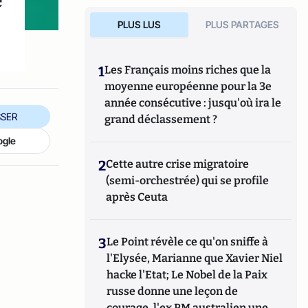
e
PLUS LUS
PLUS PARTAGES
1
Les Français moins riches que la
moyenne européenne pour la 3e
année consécutive : jusqu'où ira le
SER
grand déclassement ?
ogle
2
Cette autre crise migratoire
(semi-orchestrée) qui se profile
après Ceuta
3
Le Point révèle ce qu'on sniffe à
l'Elysée, Marianne que Xavier Niel
hacke l'Etat; Le Nobel de la Paix
russe donne une leçon de
courage, l'ex PM australien une