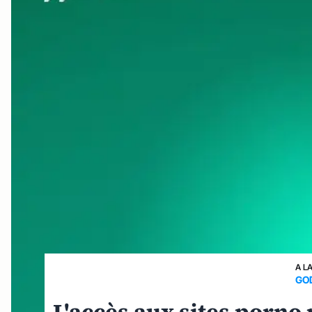
A L
GO