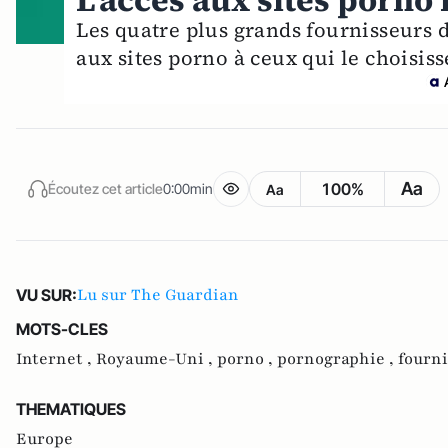
L'accès aux sites porno
Les quatre plus grands fournisseurs d
aux sites porno à ceux qui le choisis
Aa
100%
Écoutez cet article
0:00min
Aa
Lu sur The Guardian
VU SUR:
MOTS-CLES
Internet ,
Royaume-Uni ,
porno ,
pornographie ,
fourni
THEMATIQUES
Europe