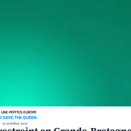
A UNE
›
PÉPITES
›
EUROPE
D SAVE THE QUEEN
13 octobre 2011