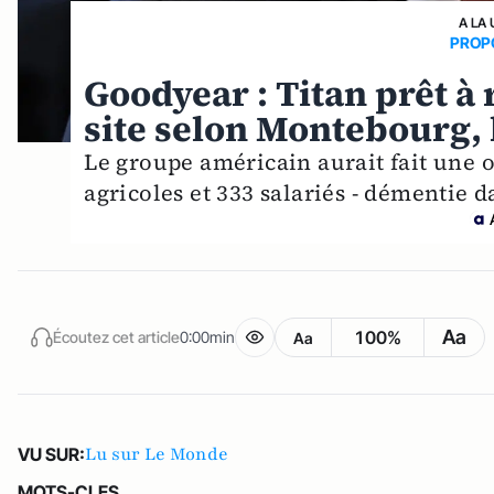
A LA 
PROP
Goodyear : Titan prêt à
site selon Montebourg, 
Le groupe américain aurait fait une o
agricoles et 333 salariés - démentie da
Aa
100%
Écoutez cet article
0:00min
Aa
Lu sur Le Monde
VU SUR:
MOTS-CLES