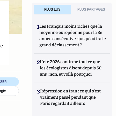
PLUS LUS
PLUS PARTAGES
s
1
Les Français moins riches que la
moyenne européenne pour la 3e
année consécutive : jusqu'où ira le
ée
grand déclassement ?
2
L’été 2026 confirme tout ce que
les écologistes disent depuis 50
ans : non, et voilà pourquoi
SER
ogle
3
Répression en Iran : ce qui s'est
vraiment passé pendant que
Paris regardait ailleurs