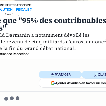
UNE
›
PÉPITES
›
ECONOMIE
LUTION... FISCALE ?
8 mai 2019
 que "95% des contribuable
s"
ald Darmanin a notamment dévoilé les
r le revenu de cinq milliards d'euros, annonc
la fin du Grand débat national.
Atlantico Rédaction
PARTAGER
CLAS
Ajouter Atlantico en favori sur Go