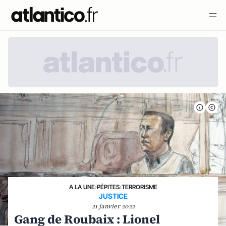
A LA UNE
›
PÉPITES
›
TERRORISME
JUSTICE
21 janvier 2022
Gang de Roubaix : Lionel