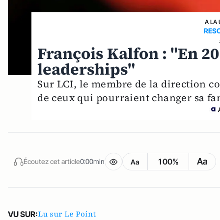
A LA
RESO
François Kalfon : "En 2
leaderships"
Sur LCI, le membre de la direction col
de ceux qui pourraient changer sa fam
Aa
100%
Écoutez cet article
0:00min
Aa
Lu sur Le Point
VU SUR: