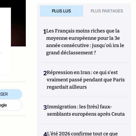
PLUS LUS
PLUS PARTAGES
1
Les Français moins riches que la
moyenne européenne pour la 3e
année consécutive : jusqu'où ira le
s
grand déclassement ?
2
Répression en Iran : ce qui s'est
vraiment passé pendant que Paris
regardait ailleurs
SER
ogle
3
Immigration : les (très) faux-
semblants européens après Ceuta
4
L’été 2026 confirme tout ce que