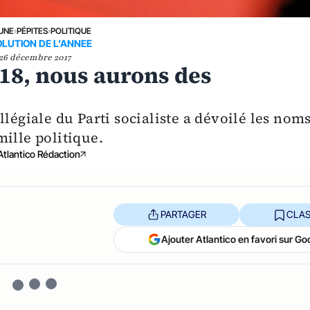
 UNE
›
PÉPITES
›
POLITIQUE
LUTION DE L’ANNEE
26 décembre 2017
018, nous aurons des
légiale du Parti socialiste a dévoilé les nom
ille politique.
Atlantico Rédaction
PARTAGER
CLAS
Ajouter Atlantico en favori sur Go