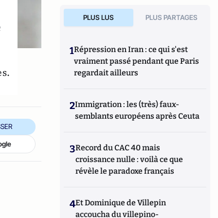
PLUS LUS
PLUS PARTAGES
e
1
Répression en Iran : ce qui s'est
vraiment passé pendant que Paris
es.
regardait ailleurs
2
Immigration : les (très) faux-
semblants européens après Ceuta
SER
ogle
3
Record du CAC 40 mais
croissance nulle : voilà ce que
révèle le paradoxe français
4
Et Dominique de Villepin
accoucha du villepino-