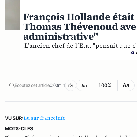
François Hollande était
Thomas Thévenoud avec l
administrative"
L’ancien chef de l’Etat "pensait que c
Aa
100%
Écoutez cet article
0:00min
Aa
Lu sur franceinfo
VU SUR:
MOTS-CLES