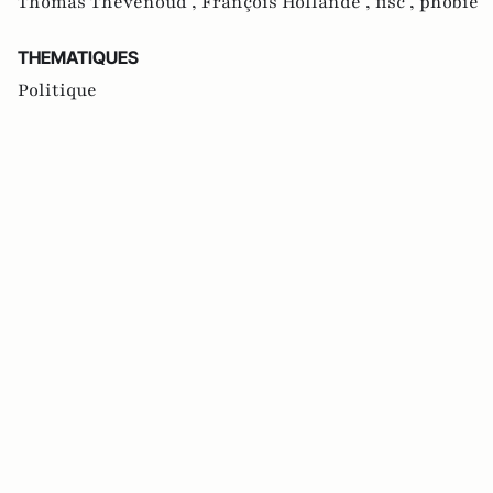
Thomas Thévenoud ,
François Hollande ,
fisc ,
phobie
THEMATIQUES
Politique