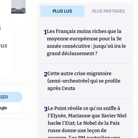
PLUS LUS
PLUS PARTAGES
n
1
Les Français moins riches que la
moyenne européenne pour la 3e
lus
année consécutive : jusqu'où ira le
grand déclassement ?
2
Cette autre crise migratoire
(semi-orchestrée) qui se profile
après Ceuta
SER
ogle
3
Le Point révèle ce qu'on sniffe à
l'Elysée, Marianne que Xavier Niel
hacke l'Etat; Le Nobel de la Paix
russe donne une leçon de
courage, l'ex PM australien une