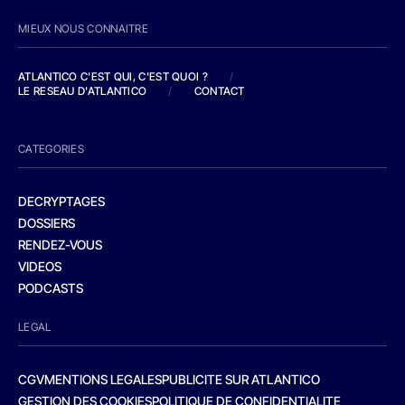
MIEUX NOUS CONNAITRE
ATLANTICO C'EST QUI, C'EST QUOI ?
/
LE RESEAU D'ATLANTICO
/
CONTACT
CATEGORIES
DECRYPTAGES
DOSSIERS
RENDEZ-VOUS
VIDEOS
PODCASTS
LEGAL
CGV
MENTIONS LEGALES
PUBLICITE SUR ATLANTICO
GESTION DES COOKIES
POLITIQUE DE CONFIDENTIALITE