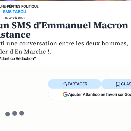
 UNE
›
PÉPITES
›
POLITIQUE
SMS TABOU
10 avril 2017
e un SMS d'Emmanuel Macron
nstance
rti une conversation entre les deux hommes,
der d'En Marche !.
Atlantico Rédaction
PARTAGER
CLAS
Ajouter Atlantico en favori sur Go