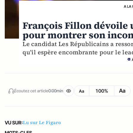
A LA
François Fillon dévoil
pour montrer son inco
Le candidat Les Républicains a resso
qu'il espère encombrante pour le lea
Aa
100%
Écoutez cet article
0:00min
Aa
Lu sur Le Figaro
VU SUR:
MOTS-CLES