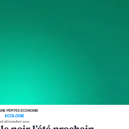
UNE
›
PÉPITES
›
ECONOMIE
ECOLOGIE
16 décembre 2011