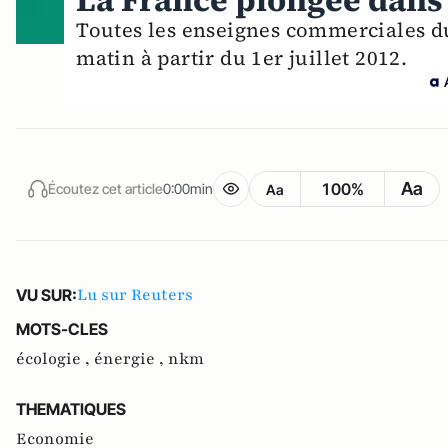
La France plongée dans 
Toutes les enseignes commerciales du
matin à partir du 1er juillet 2012.
Aa
100%
Écoutez cet article
0:00min
Aa
Lu sur Reuters
VU SUR:
MOTS-CLES
écologie ,
énergie ,
nkm
THEMATIQUES
Economie