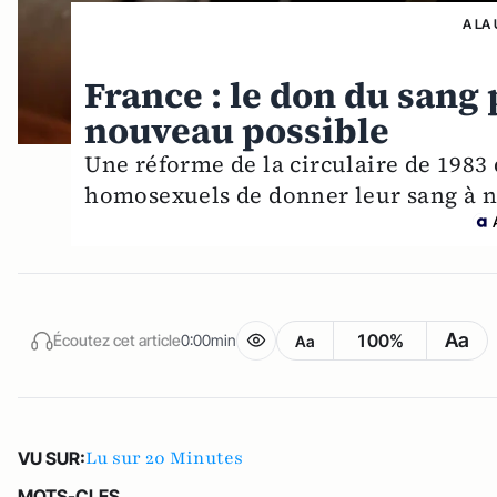
A LA
France : le don du sang
nouveau possible
Une réforme de la circulaire de 1983
homosexuels de donner leur sang à n
Aa
100%
Écoutez cet article
0:00min
Aa
Lu sur 20 Minutes
VU SUR:
MOTS-CLES