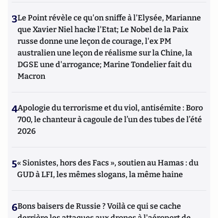
3
Le Point révèle ce qu'on sniffe à l'Elysée, Marianne
que Xavier Niel hacke l'Etat; Le Nobel de la Paix
russe donne une leçon de courage, l'ex PM
australien une leçon de réalisme sur la Chine, la
DGSE une d'arrogance; Marine Tondelier fait du
Macron
4
Apologie du terrorisme et du viol, antisémite : Boro
700, le chanteur à cagoule de l’un des tubes de l’été
2026
5
« Sionistes, hors des Facs », soutien au Hamas : du
GUD à LFI, les mêmes slogans, la même haine
6
Bons baisers de Russie ? Voilà ce qui se cache
derrière les attaques aux drones à l'aéroport de