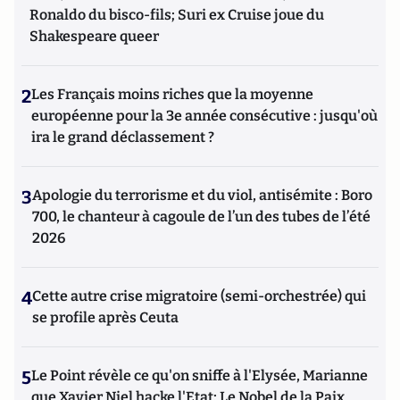
Ronaldo du bisco-fils; Suri ex Cruise joue du
Shakespeare queer
2
Les Français moins riches que la moyenne
européenne pour la 3e année consécutive : jusqu'où
ira le grand déclassement ?
3
Apologie du terrorisme et du viol, antisémite : Boro
700, le chanteur à cagoule de l’un des tubes de l’été
2026
4
Cette autre crise migratoire (semi-orchestrée) qui
se profile après Ceuta
5
Le Point révèle ce qu'on sniffe à l'Elysée, Marianne
que Xavier Niel hacke l'Etat; Le Nobel de la Paix